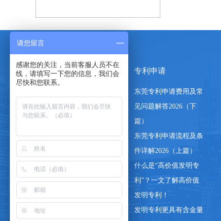
请您留言
感谢您的关注，当前客服人员不在
商标注册
专利申请
线，请填写一下您的信息，我们会
尽快和您联系。
商标异议答辩
东莞专利申请费用及常
商标转让
见问题解答2026（下
商标注册
篇）
马德里商标注册
东莞专利申请流程及条
香港商标注册
件详解2026（上篇）
什么是“高价值发明专
利”？一文了解高价值
发明专利！
发明专利更具有含金量