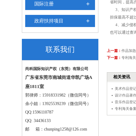
省时间，提高
国际注册
3、知识产权
担保最高不超
政府扶持项目
4、减少侵权
也可以通过查
联系我们
上一篇：
作品加急
下一篇：
专利海关
尚科国际知识产权（东莞）有限公司
相关资讯
广东省东莞市南城街道华凯广场A
座1811室
美术作品登
郭律师：15918331982（
微信同号
）
设计作品著
音乐作品登
余
小姐：13925539239（微信同号）
专利海关备
QQ:1596110787
QQ: 34436133
邮 箱：chunping1258@126.com